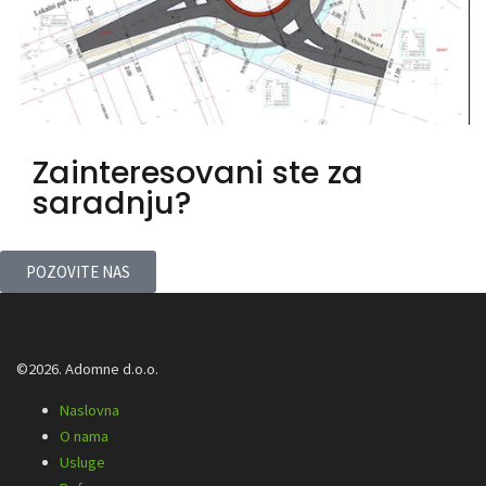
Zainteresovani ste za
saradnju?
POZOVITE NAS
©2026. Adomne d.o.o.
Naslovna
O nama
Usluge