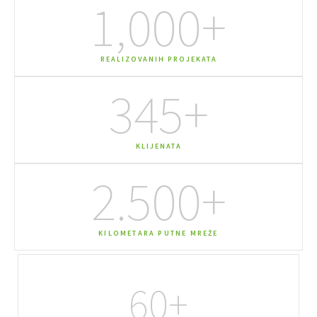
1,000
+
REALIZOVANIH PROJEKATA
345
+
KLIJENATA
2.500
+
KILOMETARA PUTNE MREŽE
60
+