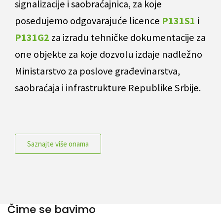
signalizacije i saobraćajnica, za koje
posedujemo odgovarajuće licence
P131S1
i
P131G2
za izradu tehničke dokumentacije za
one objekte za koje dozvolu izdaje nadležno
Ministarstvo za poslove građevinarstva,
saobraćaja i infrastrukture Republike Srbije.
Saznajte više onama
Čime se bavimo