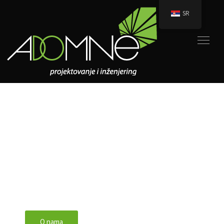
SR
Pametnije, bezbednije,
pristupačnije.
O nama