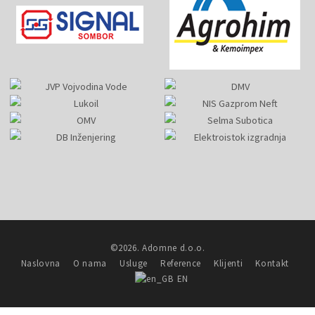
©2026. Adomne d.o.o.
Naslovna
O nama
Usluge
Reference
Klijenti
Kontakt
EN