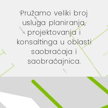
Pružamo veliki broj
usluga planiranja,
projektovanja i
konsaltinga u oblasti
saobraćaja i
saobraćajnica.