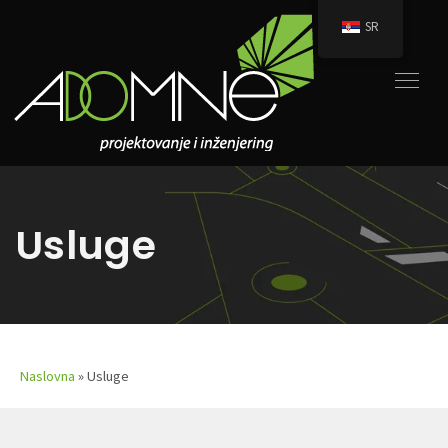
SR
Usluge
Naslovna
»
Usluge