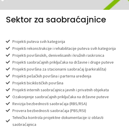
Sektor za saobraćajnice
Projekti puteva svih kategorija
Projekti rekonstrukcije i rehabilitacije puteva svih kategorija
Projekti površinskih, denivelisanih i kružnih raskrsnica
Projekti saobraćajnih priključaka na državne i druge puteve
Projekti površina za stacionarni saobraćaj (parkirališta)
Projekti pešačkih površina i parterna uređenja
Projekti biciklističkih površina
Projekti internih saobraćajnica javnih i privatnih objekata
Ozakonjenje saobraćajnih priključaka na državne puteve
Revizija bezbednosti saobraćaja (RBS/RSA)
Provera bezbednosti saobraćaja (PBS/RSI)
Tehnička kontrola projektne dokumentacije iz oblasti
saobraćajnica