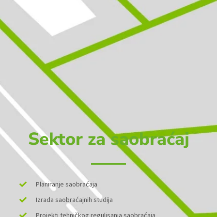
Sektor za saobraćaj
Planiranje saobraćaja
Izrada saobraćajnih studija
Projekti tehničkog regulisanja saobraćaja