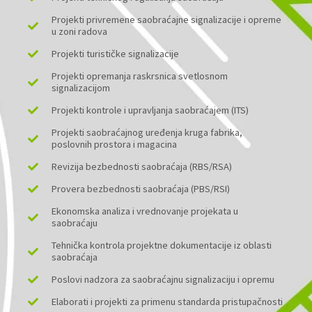
Projekti privremene saobraćajne signalizacije i opreme
u zoni radova
Projekti turističke signalizacije
Projekti opremanja raskrsnica svetlosnom
signalizacijom
Projekti kontrole i upravljanja saobraćajem (ITS)
Projekti saobraćajnog uređenja kruga fabrika,
poslovnih prostora i magacina
Revizija bezbednosti saobraćaja (RBS/RSA)
Provera bezbednosti saobraćaja (PBS/RSI)
Ekonomska analiza i vrednovanje projekata u
saobraćaju
Tehnička kontrola projektne dokumentacije iz oblasti
saobraćaja
Poslovi nadzora za saobraćajnu signalizaciju i opremu
Elaborati i projekti za primenu standarda pristupačnosti